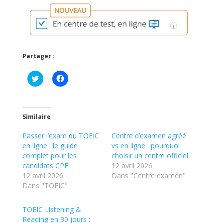
Partager :
C
C
l
l
i
i
q
q
u
u
e
e
z
z
Similaire
p
p
o
o
Passer l’exam du TOEIC
u
u
Centre d’examen agréé
r
r
en ligne : le guide
vs en ligne : pourquoi
p
p
a
a
complet pour les
choisir un centre officiel
r
r
candidats CPF
12 avril 2026
t
t
a
a
12 avril 2026
Dans "Centre examen"
g
g
Dans "TOEIC"
e
e
r
r
s
s
u
u
TOEIC Listening &
r
r
Reading en 30 jours :
T
F