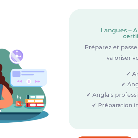
Langues – An
cert
Préparez et passez
valoriser v
✔ A
✔ Angl
✔ Anglais professi
✔ Préparation in