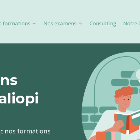
s formations
Nos examens
Consulting
Notre 
ons
aliopi
c nos formations