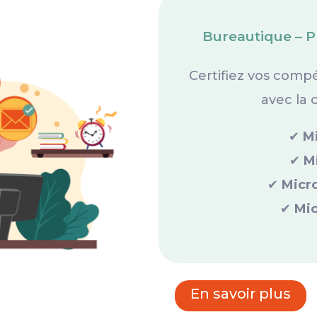
Bureautique – Pr
Certifiez vos compé
avec la 
✔
M
✔
M
✔
Micr
✔
Mic
En savoir plus