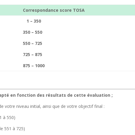
Correspondance score TOSA
1 – 350
350 – 550
550 – 725
725 – 875
875 – 1000
pté en fonction des résultats de cette évaluation ;
tre niveau initial, ainsi que de votre objectif final :
1 à 550)
e 551 à 725)