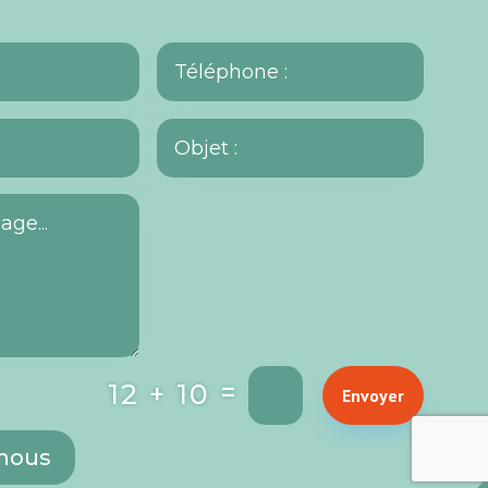
=
12 + 10
Envoyer
 nous