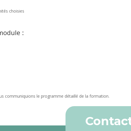
nités choisies
module :
us communiquions le programme détaillé de la formation.
Contact