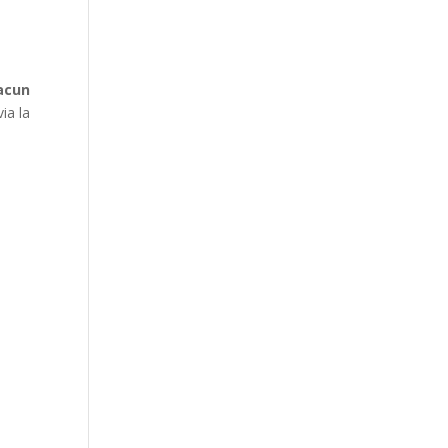
acun
ia la