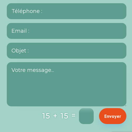
=
15 + 15
Envoyer