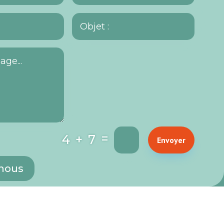
=
4 + 7
Envoyer
 nous