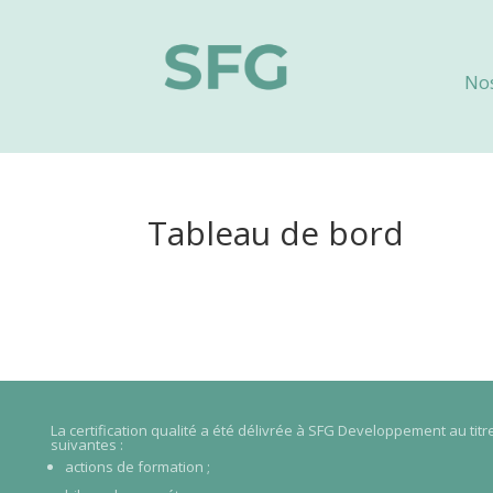
No
Tableau de bord
La certification qualité a été délivrée à SFG Developpement au tit
suivantes :
actions de formation ;