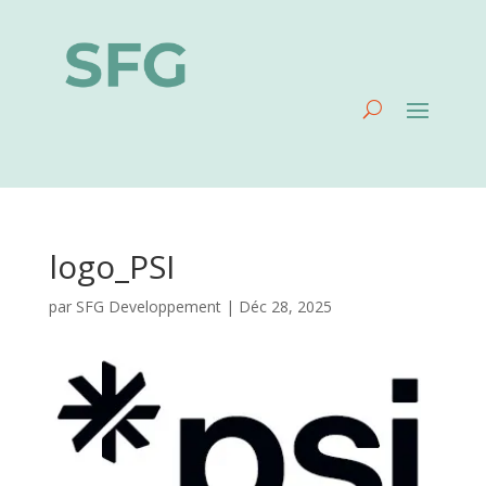
logo_PSI
par
SFG Developpement
|
Déc 28, 2025