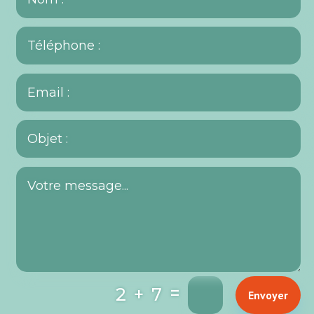
=
2 + 7
Envoyer