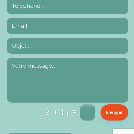
=
9 + 14
Envoyer